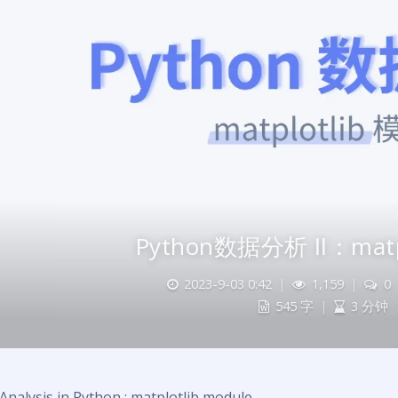
Python数据分析 Ⅱ：matp
2023-9-03 0:42
|
1,159
|
0
545 字
|
3 分钟
Analysis in Python : matplotlib module