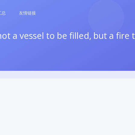
汇总
友情链接
ot a vessel to be filled, but a fire 