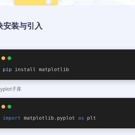
块安装与引入
pip
 install matplotlib
yplot子库
import
 matplotlib.pyplot 
as
 plt