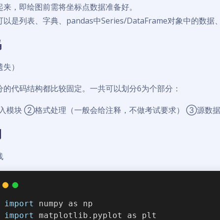
起来，即绘图前需将坐标点数据准备好。
以是列表、字典、pandas中Series/DataFrame对象中的数据
码
遗失）
分的代码结构都比较固定。一共可以划分6为个部分：
入模块 ②格式处理（一般会给注释，不做考试要求） ③源数据
例
线
import
 numpy as np
import
 matplotlib.pyplot as plt