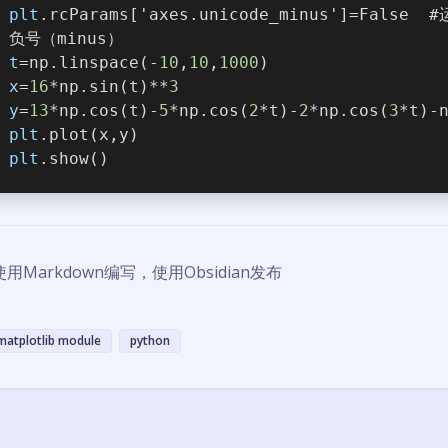
plt
.rcParams['axes.unicode_minus']=Fal
负号（minus）
t
=np.linspace(-
10
,
10
,
1000
)
x
=
16
*np.sin(t)**
3
y
=
13
*np.cos(t)-
5
*np.cos(
2
*t)-
2
*np.cos(
3
*t)-
plt
.plot(x,y)
plt
.show()
用Markdown编写，使用Obsidian发布
matplotlib module
python