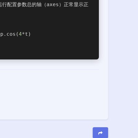
se  #运行配置参数总的轴（axes）正常显示正
np.cos(
4
*t)