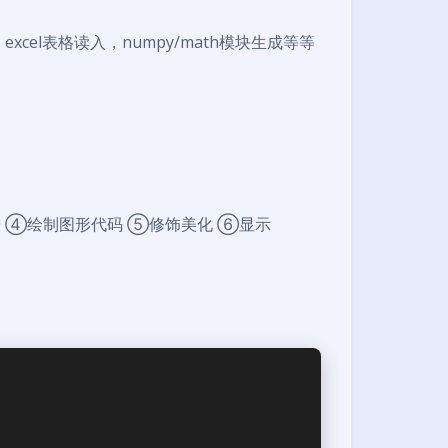
、excel表格读入，numpy/math模块生成等等
 ④绘制图形代码 ⑤修饰美化 ⑥显示