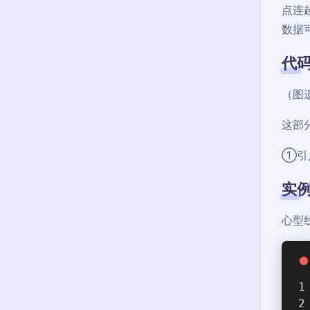
点连
数据可
代
（图
这部
①引
实
心型