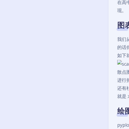
在高
现。
图
我们
的话
如下
散点
进行
还有
就是 
绘
py