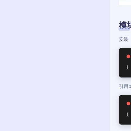
模
安装
引用p