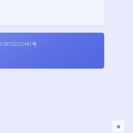
夜间模式
38102332481号
Sans Serif
Serif
浅阴影
深阴影
关闭
日落
暗化
灰度