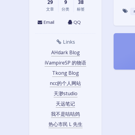
29
9
38
文章
分类
标签
Email
QQ
Links
AHdark Blog
iVampireSP 的物语
Tkong Blog
ncc的个人网站
天渺studio
天远笔记
我不是咕咕鸽
热心市民 L 先生