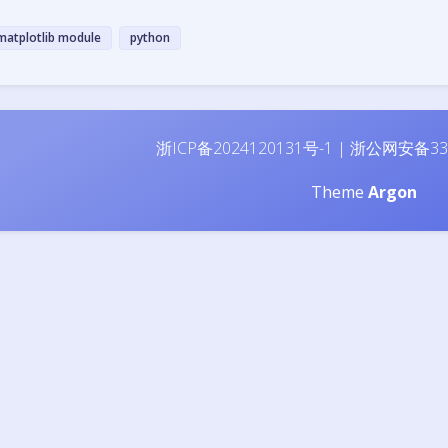
matplotlib module
python
浙ICP备2024120131号-1
|
浙公网安备330
Theme
Argon