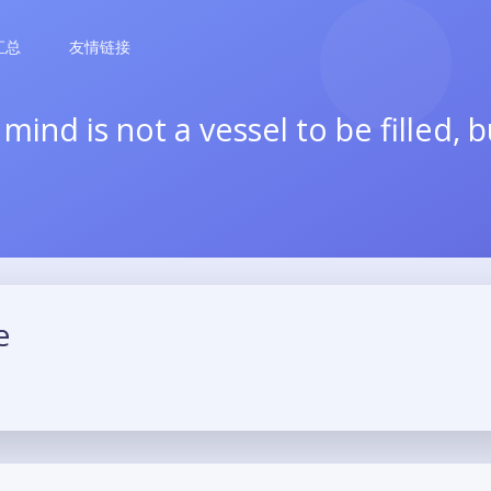
汇总
友情链接
nd is not a vessel to be filled, but
e