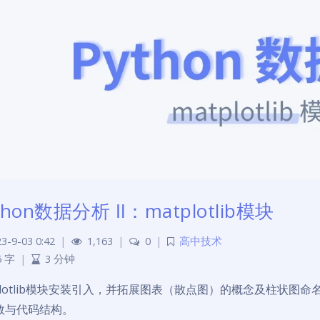
thon数据分析 Ⅱ：matplotlib模块
3-9-03 0:42
|
1,163
|
0
|
高中技术
5 字
|
3 分钟
tplotlib模块安装引入，并拓展图表（散点图）的概念及柱状图命
数与代码结构。