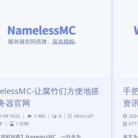
elessMC-让腐竹们方便地搭
手
务器官网
资讯
7-09 10:22
|
1,460
|
0
|
Minecraft
2024
字
|
7 分钟
677
授权转载】NamelessMC，一款专为
本文为