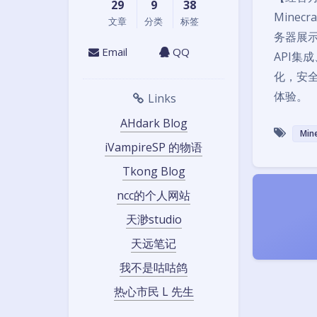
29
9
38
Mine
文章
分类
标签
务器展示
Email
QQ
API集
化，安
体验。
Links
AHdark Blog
Min
iVampireSP 的物语
Tkong Blog
ncc的个人网站
天渺studio
天远笔记
我不是咕咕鸽
热心市民 L 先生