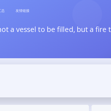
汇总
友情链接
ot a vessel to be filled, but a fire 