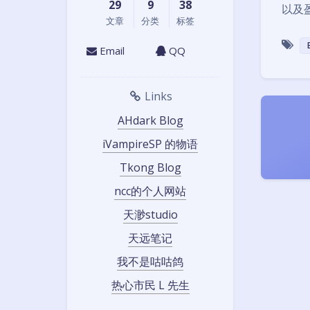
29
9
38
以及
文章
分类
标签
B
Email
QQ
Links
AHdark Blog
iVampireSP 的物语
Tkong Blog
ncc的个人网站
天渺studio
天远笔记
我不是咕咕鸽
热心市民 L 先生