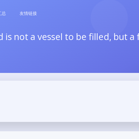
汇总
友情链接
 not a vessel to be filled, but a fi