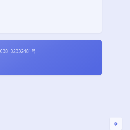
夜间模式
38102332481号
Sans Serif
Serif
浅阴影
深阴影
关闭
日落
暗化
灰度